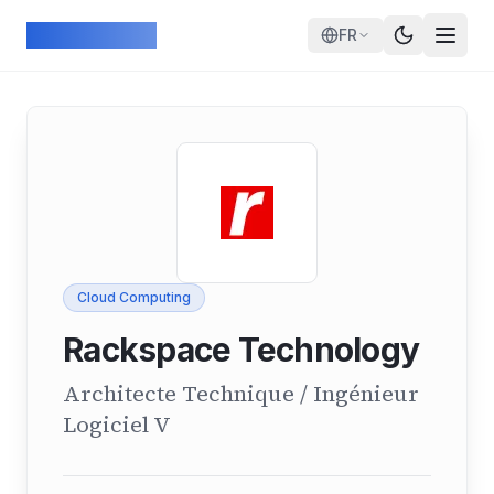
Skip to main content
ArcadeGeek
FR
Cloud Computing
Rackspace Technology
Architecte Technique / Ingénieur
Logiciel V