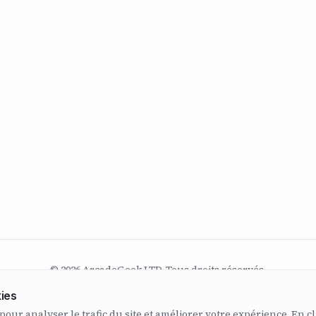
© 2026 ArcadeGeek LTD. Tous droits réservés.
N° d’entreprise 07582886 | Fondée en 2011
ies
pour analyser le trafic du site et améliorer votre expérience. En cl