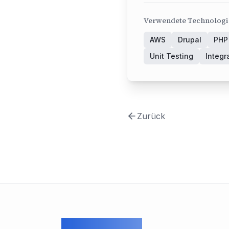
Verwendete Technolog
AWS
Drupal
PHP
Unit Testing
Integr
Zurück
ArcadeGeek LTD