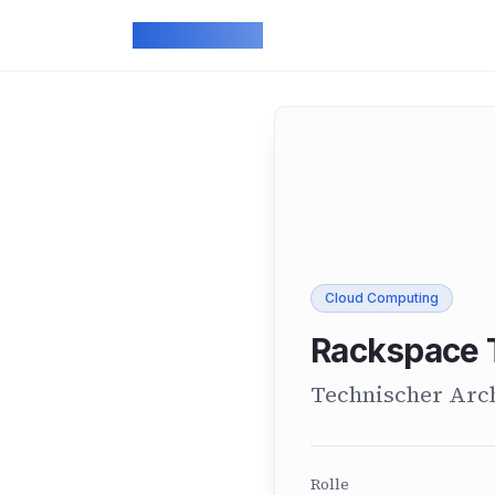
Skip to main content
ArcadeGeek
Cloud Computing
Rackspace 
Technischer Arch
Rolle