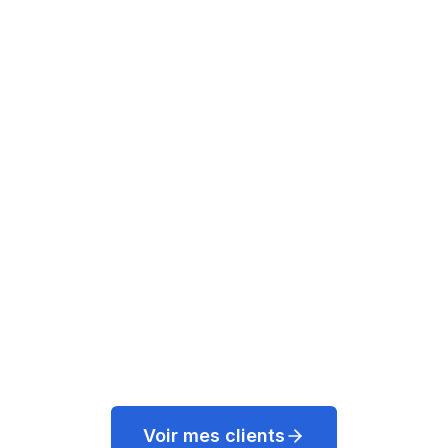
ARCADEGEEK LTD
Architecte Cloud
Développement Web, DevOps, Architecture
Cloud, Administration Système, Base de
données, SEO, Tests & Scripting.
Basé à Northampton, Royaume-Uni.
Voir mes clients