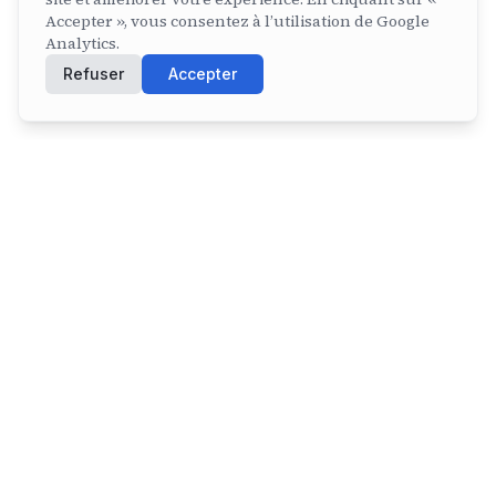
Accepter », vous consentez à l’utilisation de Google
Analytics.
Refuser
Accepter
PORTFOLIO
Projets en vedette
Une sélection de projets démontrant mon
expertise en développement web.