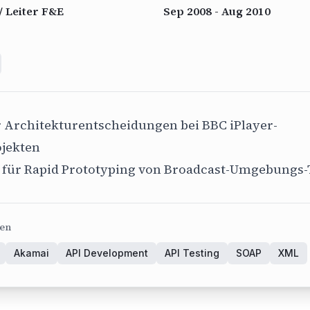
/ Leiter F&E
Sep 2008 - Aug 2010
r Architekturentscheidungen bei BBC iPlayer-
jekten
l für Rapid Prototyping von Broadcast-Umgebungs-
ien
Akamai
API Development
API Testing
SOAP
XML