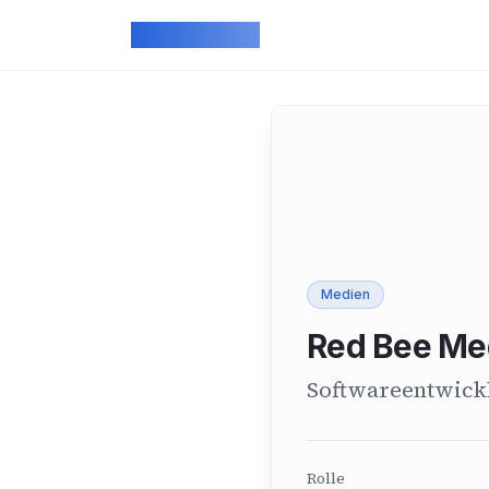
Skip to main content
ArcadeGeek
Medien
Red Bee Me
Softwareentwickl
Rolle