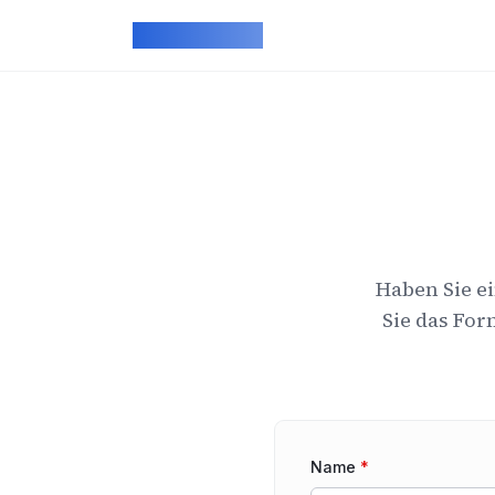
Skip to main content
ArcadeGeek
Haben Sie ei
Sie das Fo
Name
*