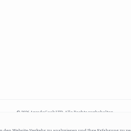
© 2026 ArcadeGeek LTD. Alle Rechte vorbehalten.
Firmennummer 07582886 | Gegründet 2011
m den Website-Verkehr zu analysieren und Ihre Erfahrung zu ve