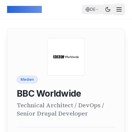
Skip to main content
ArcadeGeek
DE
Medien
BBC Worldwide
Technical Architect / DevOps /
Senior Drupal Developer